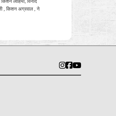
, किशन लोहिया, विनोद
नी , किशन अग्रवाल , ने