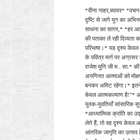
*वीना नाहर,ब्यावर* *वचन
दृष्टि से जागे युग का अभ
साधना का सागर,* *हर आत्म
की पताका ले रही दिव्यता 
परिभाषा।* यह दृश्य केवल प
के पवित्र मार्ग पर अग्रस
राजेश मुनि जी म . सा.* क
अनगिनत आत्माओं को मोक्षप
बनकर अमिट रहेगा।* इतने अध
केवल आत्मकल्याण है!”* आज
युवक-युवतियाँ सांसारिक सु
*आध्यात्मिक क्रांति का उद
लेते हैं, तो वह दृश्य केवल
आंतरिक जागृति का उत्सव है।