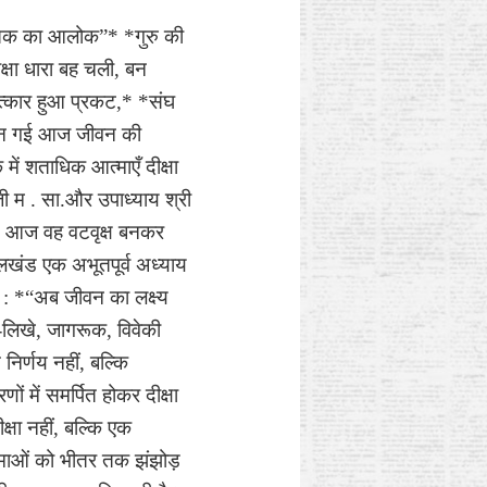
 शतक का आलोक”* *गुरु की
्षा धारा बह चली, बन
मत्कार हुआ प्रकट,* *संघ
ा बन गई आज जीवन की
ें शताधिक आत्माएँ दीक्षा
ी म . सा.और उपाध्याय श्री
ा, आज वह वटवृक्ष बनकर
लखंड एक अभूतपूर्व अध्याय
ं : *“अब जीवन का लक्ष्य
-लिखे, जागरूक, विवेकी
निर्णय नहीं, बल्कि
ं में समर्पित होकर दीक्षा
क्षा नहीं, बल्कि एक
आत्माओं को भीतर तक झंझोड़