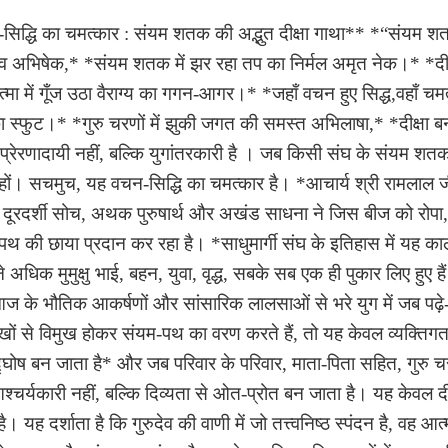
-सिद्धि का चमत्कार : संयम शतक की अद्भुत दीक्षा गाथा** *“संयम
िनव अभिषेक,* *संयम शतक में झर रहा तप का निर्मल अमृत नेक।* *दीक
ा में गूँज उठा वैराग्य का गगन-आगर।* *जहाँ वचन हुए सिद्ध,वहाँ च
का स्फुट।* *गुरु चरणों में झुकी जगत की समस्त अभिलाषा,* *दीक्ष
्रेरणादायी नहीं, बल्कि युगांतरकारी है । जब किसी संघ के संयम शतक म
र हों। सचमुच, यह वचन-सिद्धि का चमत्कार है। *आचार्य श्री रामलाल ज
ी दूरदर्शी सोच, अथक पुरुषार्थ और अखंड साधना ने जिस बीज को रोप
थ की छाया प्रदान कर रहा है। *साधुमार्गी संघ के इतिहास में यह का
िक मुमुक्षु भाई, बहन, युवा, वृद्ध, सबके सब एक ही पुकार लिए हुए है
 के भौतिक आकर्षणों और सांसारिक लालसाओं से भरे युग में जब पढ़े
खों से विमुख होकर संयम-पथ का वरण करते हैं, तो यह केवल व्यक्तिगत 
्घोष बन जाता है* और जब परिवार के परिवार, माता-पिता सहित, गुरु चरणो
 आश्चर्यकारी नहीं, बल्कि दिव्यता से ओत-प्रोत बन जाता है। यह केवल दी
 यह दर्शाता है कि गुरुदेव की वाणी में जो तत्त्वनिष्ठ स्पंदन है, वह 