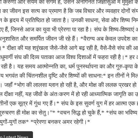
जो करुणा और संयम का संगम है, उसने अनगिनत जिज्ञासुओं में मुमुक्षा क
 का जीवन इस सत्य का प्रमाण है कि जब विचार और व्यवहार दोनों संयम 
जन के हृदय में प्रतिष्ठित हो जाता है। उनकी साधना, सेवा और शिष्य निर
 हैं, जिनसे आज का युवा भी प्रेरणा पा रहा है। संघ के शिष्य-शिष्याएं
अनुशासित और समर्पित जीवन जी रहे हैं। *वैराग्य अब केवल उपदेश का
* दीक्षा की यह श्रृंखला जैसे-जैसे आगे बढ़ रही है, वैसे-वैसे संघ की 
धुमार्गी संघ की दिव्य पताका आज विश्व दिशाओं में फहरा रही है।* हर ओ
रही है। यह समय आत्मोन्नति का, धर्म पुनर्स्थापना का और गुरु-कृपा के
याय भगवंत की चिंतनशील दृष्टि और शिष्यों की साधना:* इन तीनों ने 
 है। जहाँ *भोग की लालसा म्लान हो रही है, और मोक्ष की ललक प्रखर हो
 दीक्षा नहीं, यह जीवों के अंतःकरण में हो रही आध्यात्मिक जागृति का 
ीनों एक सूत्र में गुंथ गए हैं।* संघ के इस सुवर्ण युग में हर आत्मा एक 
गुरुचरण ही मोक्ष का सेतु।”* *वचन सिद्ध हो चुके हैं,* *संघ का भविष्
 युगों-युगों तक* *प्रेरणा बनकर अमर रहेगी।*
to Latest News