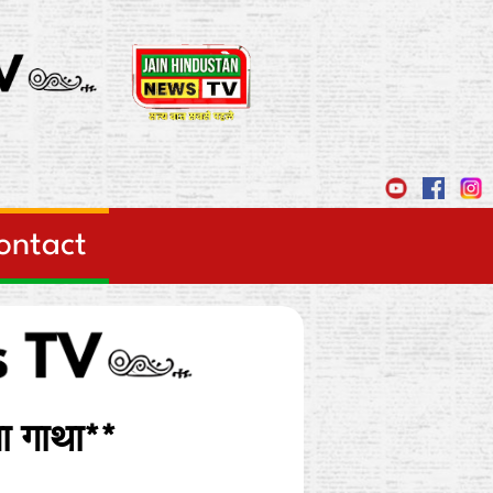
ontact
षा गाथा**